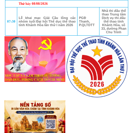
Thứ bảy 08/08/2026
Nhà thi đấu thể
thao Trung tâm
Lễ khai mạc Giải Cầu lông các
PGĐ
Dịch vụ thi đấu
07:30
nhóm tuổi Đại hội Thể dục thể thao
Thanh,
thể thao tỉnh
tỉnh Khánh Hòa lần thứ I năm 2026
P.QLTDTT
Khánh Hòa, số
33, đường Phan
Chu Trinh