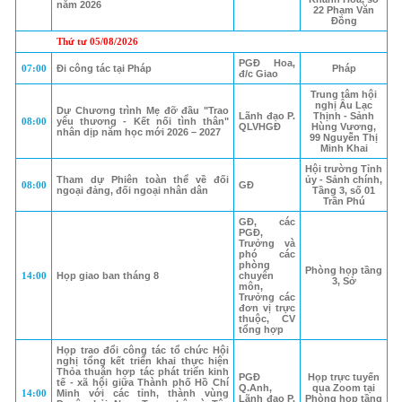
năm 2026
22 Phạm Văn
Đồng
Thứ tư 05/08/2026
PGĐ Hoa,
07:00
Đi công tác tại Pháp
Pháp
đ/c Giao
Trung tâm hội
nghị Âu Lạc
Dự Chương trình Mẹ đỡ đầu "Trao
Lãnh đạo P.
Thịnh - Sảnh
08:00
yêu thương - Kết nối tình thân"
QLVHGĐ
Hùng Vương,
nhân dịp năm học mới 2026 – 2027
99 Nguyễn Thị
Minh Khai
Hội trường Tỉnh
Tham dự Phiên toàn thể về đối
ủy - Sảnh chính,
08:00
GĐ
ngoại đảng, đối ngoại nhân dân
Tầng 3, số 01
Trần Phú
GĐ, các
PGĐ,
Trưởng và
phó các
phòng
Phòng họp tầng
14:00
Họp giao ban tháng 8
chuyên
3, Sở
môn,
Trưởng các
đơn vị trực
thuộc, CV
tổng hợp
Họp trao đổi công tác tổ chức Hội
nghị tổng kết triển khai thực hiện
Thỏa thuận hợp tác phát triển kinh
PGĐ
Họp trực tuyến
tế - xã hội giữa Thành phố Hồ Chí
Q.Anh,
qua Zoom tại
14:00
Minh với các tỉnh, thành vùng
Lãnh đạo P.
Phòng họp tầng