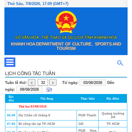
Thứ Sáu, 7/8/2026, 17:09 (GMT+7)
SỞ VĂN HÓA, THỂ THAO VÀ DU LỊCH TỈNH KHÁNH HÒA
KHANH HOA DEPARTMENT OF CULTURE, SPORTS AND
TOURISM
Toggle
navigation
LỊCH CÔNG TÁC TUẦN
Tuần lễ thứ:
Từ ngày:
Đến
ngày:
Bắt
Nội dung
Thực hiện
Địa điểm
đầu
Thứ hai 03/08/2026
Quảng trường
06:00
Dự Chào cờ tháng 8
PGĐ Thanh
2/4
07:00
Đi công tác tại TP. HCM
GĐ
TP. HCM
PGĐ Hoa,