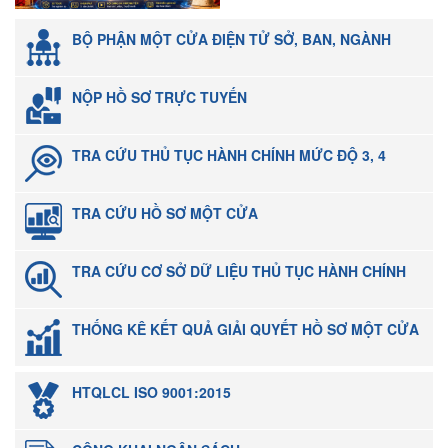
BỘ PHẬN MỘT CỬA ĐIỆN TỬ SỞ, BAN, NGÀNH
NỘP HỒ SƠ TRỰC TUYẾN
TRA CỨU THỦ TỤC HÀNH CHÍNH MỨC ĐỘ 3, 4
TRA CỨU HỒ SƠ MỘT CỬA
TRA CỨU CƠ SỞ DỮ LIỆU THỦ TỤC HÀNH CHÍNH
THỐNG KÊ KẾT QUẢ GIẢI QUYẾT HỒ SƠ MỘT CỬA
HTQLCL ISO 9001:2015