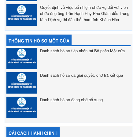
nhận công tác và giữ chức vụ Phó Trưởng đoàn
Đoàn ca múa nhạc Hải Đăng tỉnh Khánh Hòa.
Quyết định về việc bổ nhiệm chức vụ đối với viên
chức ông ông Trần Hạnh Huy Phó Giám đốc Trung
tâm Dịch vụ thi đấu thể thao tỉnh Khánh Hòa
THÔNG TIN HỒ SƠ MỘT CỬA
Danh sách hồ sơ tiếp nhận tại Bộ phận Một cửa
Danh sách hồ sơ đã giải quyết, chờ trả kết quả
Danh sách hồ sơ đang chờ bổ sung
CẢI CÁCH HÀNH CHÍNH