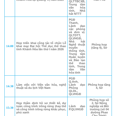
QLTTBCXB,
Trung tâm
văn hóa
tỉnh, Nhà
hát NTTT
PGĐ
Thanh,
Lãnh đạo
các phòng
và đơn vị:
QLTDTT,
QLVHGĐ,
Nhà hát
Họp triển khai công tác tổ chức Lễ
Nghệ thuật
Phòng họp
14:00
khai mạc Đại hội Thể dục thể thao
truyền
(tầng 4), Sở
tỉnh Khánh Hòa lần thứ I năm 2026
thống tỉnh,
Trung tâm
Huấn luyện
và Đào tạo
thể thao
tỉnh, Trung
tâm Văn
hóa tỉnh
PGĐ
Q.Anh,
Làm việc với Viện văn hóa, nghệ
Lãnh đạo
Phòng họp tầng
14:30
thuật và du lịch Việt Nam
Phòng
4, Sở
QLDL,
QLVHGĐ
Phòng họp số
Họp thẩm định hồ sơ thiết kế, dự
2, Sở Nông
toán công trình trồng rừng thay thế
Lãnh đạo
nghiệp và Môi
15:30
và công trình trồng rừng khắc phục,
P.QLVHGĐ
trường (số 04
phủ xanh
đường Phan
Chu Trinh)