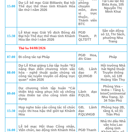
Tại Câu lạc bộ
Dự Lễ bế mạc Giải Billiards Đại hội
phòng
Bida Asia, 105
15:00
Thể dục thể thao tỉnh Khánh Hòa
chuyên
Nguyễn Thị
lần thứ I năm 2026
môn, đơn
Minh Khai
vị trực
thuộc,
Thành viên
BTC
Sân vận động
Lễ khai mạc Giải Vô địch Bóng đá
PGĐ
số 12, Thi Sách,
15:30
Đại hội Thể dục thể thao tỉnh Khánh
Thanh, P.
phường Nha
Hòa lần thứ I năm 2026
QLTDTT
Trang
Thứ ba 04/08/2026
PGĐ Hoa,
07:00
Đi công tác tại Pháp
Pháp
đ/c Giao
Dự Lễ Khai giảng Lớp tập huấn “Kỹ
Hội trường Nhà
năng Đạo diễn chương trình văn
GĐ, Lãnh
hát Nghệ thuật
08:00
hóa - nghệ thuật quần chúng và
đạo P.
Truyền thống
công tác tuyên truyền cổ động trực
QLVHGĐ
tỉnh, số 128
quan” năm 2026
Hoàng Văn Thụ
Phòng Vira –
Dự chương trình tập huấn “Cải
Indra – Tầng 1,
thiện khả năng phục hồi và chống
Lãnh đạo
09:00
InterContinental
chịu thiên tai cho công trình dân
P.QLDL
Nha Trang, 32-
dụng
34 Trần Phú
Họp nghe báo cáo công tác tổ chức
GĐ, Lãnh
Phòng họp 2B,
15:30
cuộc thi hoa hậu thế giới tại Khánh
đạo
tầng 4, số 01
Hòa
P.QLVHGĐ
Trần Phú
Nhà thi đấu Nhà
văn hóa Lao
Lễ bế mạc Hội thao Công nhân,
động tỉnh
16:00
Viên chức, lao động tỉnh Khánh Hòa
PGĐ Thanh
Khánh Hòa, số