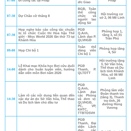
07:00
Đi công tác tại Pháp
Pháp
đ/c Giao
BGĐ, Toàn
thể công
Hội trường cơ
07:30
Dự Chào cờ tháng 8
chức và
sở 2, 06 Mê Linh
người lao
động Sở
Họp nghe báo cáo công tác chuẩn
PGĐ
Phòng họp 1,
bị tổ chức Cuộc thi Hoa hậu Thế
Q.Anh,
07:30
tầng 3, số 01
giới - Miss World 2026 lần thứ 73 tại
Lãnh đạo P.
Trần Phú
Khánh Hòa
QLVHGĐ
Toàn thể
Phòng họp tầng
09:00
Họp Chi bộ 1
đảng viên
4, Sở
Chi bộ 1
Hội trường tầng
3, Sở Văn hóa,
Lễ Khai mạc Khóa học Bơi cứu đuối
PGĐ
Thể thao và Du
14:00
dành cho huấn luyện viên, hướng
Thanh, P.
lịch tỉnh Khánh
dẫn viên môn Bơi năm 2026
QLTDTT
Hòa, số 06 Mê
Linh
PGĐ
Q.Anh,
Phòng làm việc
Lãnh đạo
Đoàn thanh tra
Làm rõ các nội dung liên quan đến
các Phòng
(tầng 3), Thanh
14:30
các dự án do Sở Văn hóa, Thể thao
và đơn vị:
tra tỉnh, 26
và Du lịch làm chủ đầu tư
QLVHGĐ,
đường Hùng
PC, VP,
Vương
KHTC,
TTBTDSVH
PGĐ
Thanh, Đại
diện Lãnh
đạo các