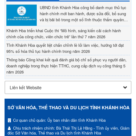
UBND tỉnh Khánh Hòa công bố danh mục thủ tục
hành chính mới ban hành, được sửa đổi, bổ sung
và bị bãi bỏ trong một số lĩnh thuộc thẩm quyền
giải quyết của UBND tỉnh, Sở Văn hóa, Thể thao
Khánh Hòa triển khai Cuộc thi “Mô hình, sáng kiến cải cách hành
và Du lịch và UBND cấp xã
chính của công chức, viên chức trẻ” lần thứ 7 năm 2026
Tỉnh Khánh Hòa quyết liệt chấn chỉnh lề lối làm việc, hướng tới đạt
95% số hóa thủ tục hành chính trong năm 2026
Thông báo Công khai kết quả đánh giá bộ chỉ số phục vụ người dân,
doanh nghiệp trong thực hiện TTHC, cung cấp dịch vụ công tháng 5
năm 2026
SỞ VĂN HÓA, THỂ THAO VÀ DU LỊCH TỈNH KHÁNH HÒA
Cơ quan chủ quản: Ủy ban nhân dân tỉnh Khánh Hòa
Chịu trách nhiệm chính: Bà Thái Thị Lệ Hằng - Tỉnh ủy viên, Giám
đốc Sở Văn hóa, Thể thao và Du lịch tỉnh Khánh Hòa