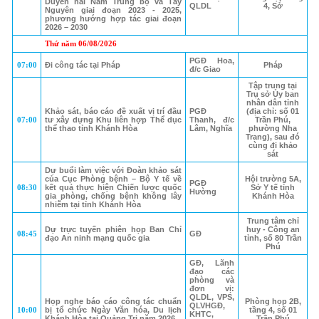
Duyên hải Nam Trung bộ và Tây
QLDL
4, Sở
Nguyên giai đoạn 2023 - 2025,
phương hướng hợp tác giai đoạn
2026 – 2030
Thứ năm 06/08/2026
PGĐ Hoa,
07:00
Đi công tác tại Pháp
Pháp
đ/c Giao
Tập trung tại
Trụ sở Ủy ban
nhân dân tỉnh
Khảo sát, báo cáo đề xuất vị trí đầu
PGĐ
(địa chỉ: số 01
07:00
tư xây dựng Khu liên hợp Thể dục
Thanh, đ/c
Trần Phú,
thể thao tỉnh Khánh Hòa
Lâm, Nghĩa
phường Nha
Trang), sau đó
cùng đi khảo
sát
Dự buổi làm việc với Đoàn khảo sát
của Cục Phòng bệnh – Bộ Y tế về
Hội trường 5A,
PGĐ
08:30
kết quả thực hiện Chiến lược quốc
Sở Y tế tỉnh
Hường
gia phòng, chống bệnh không lây
Khánh Hòa
nhiễm tại tỉnh Khánh Hòa
Trung tâm chỉ
Dự trực tuyến phiên họp Ban Chỉ
huy - Công an
08:45
GĐ
đạo An ninh mạng quốc gia
tỉnh, số 80 Trần
Phú
GĐ, Lãnh
đạo các
phòng và
đơn vị:
QLDL, VPS,
Họp nghe báo cáo công tác chuẩn
Phòng họp 2B,
QLVHGĐ,
10:00
bị tổ chức Ngày Văn hóa, Du lịch
tầng 4, số 01
KHTC,
Khánh Hòa tại Quảng Trị năm 2026
Trần Phú