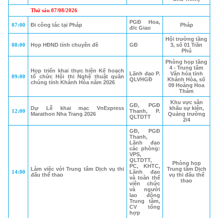
Thứ sáu 07/08/2026
PGĐ Hoa,
07:00
Đi công tác tại Pháp
Pháp
đ/c Giao
Hội trường tầng
08:00
Họp HĐND tỉnh chuyên đề
GĐ
3, số 01 Trần
Phú
Phòng họp tầng
4 - Trung tâm
Họp triển khai thực hiện Kế hoạch
Lãnh đạo P.
Văn hóa tỉnh
09:00
tổ chức Hội thi Nghệ thuật quần
QLVHGĐ
Khánh Hòa, số
chúng tỉnh Khánh Hòa năm 2026
09 Hoàng Hoa
Thám
Khu vực sân
GĐ, PGĐ
Dự Lễ khai mạc VnExpress
khấu sự kiện,
12:00
Thanh, P.
Marathon Nha Trang 2026
Quảng trường
QLTDTT
2/4
GĐ, PGĐ
Thanh,
Lãnh đạo
các phòng:
VPS,
QLTDTT,
Phòng họp
PC, KHTC,
Làm việc với Trung tâm Dịch vụ thi
Trung tâm Dịch
14:00
Lãnh đạo
đấu thể thao
vụ thi đấu thể
và toàn thể
thao
viên chức
và người
lao động
Trung tâm,
CV tổng
hợp