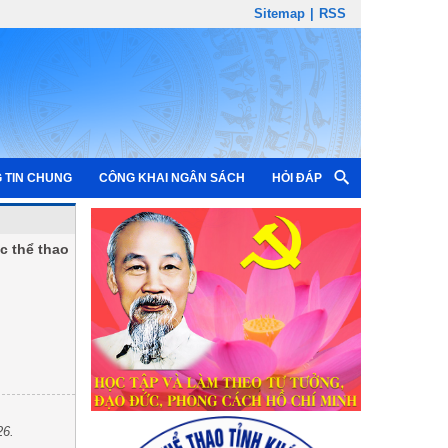
Sitemap
|
RSS
 TIN CHUNG
CÔNG KHAI NGÂN SÁCH
HỎI ĐÁP
c thể thao
26.