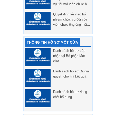
vụ đối với viên chức bà
Dương Việt Hà, Phó
Giám đốc Trung tâm Bảo
Quyết định về việc bổ
tồn di tích tỉnh Khánh
nhiệm chức vụ đối với
Hòa đến nhận công tác
viên chức ông ông Trần
và giữ chức vụ Phó
Hạnh Huy Phó Giám đốc
Trưởng đoàn Đoàn ca
Trung tâm Dịch vụ thi
múa nhạc Hải Đăng tỉnh
đấu thể thao tỉnh Khánh
THÔNG TIN HỒ SƠ MỘT CỬA
Khánh Hòa.
Hòa
Danh sách hồ sơ tiếp
nhận tại Bộ phận Một
cửa
Danh sách hồ sơ đã giải
quyết, chờ trả kết quả
Danh sách hồ sơ đang
chờ bổ sung