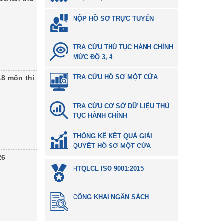
NỘP HỒ SƠ TRỰC TUYẾN
TRA CỨU THỦ TỤC HÀNH CHÍNH
MỨC ĐỘ 3, 4
TRA CỨU HỒ SƠ MỘT CỬA
18 môn thi
TRA CỨU CƠ SỞ DỮ LIỆU THỦ
TỤC HÀNH CHÍNH
THỐNG KÊ KẾT QUẢ GIẢI
QUYẾT HỒ SƠ MỘT CỬA
26
HTQLCL ISO 9001:2015
CÔNG KHAI NGÂN SÁCH