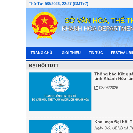
Thứ Tư, 5/8/2026, 22:27 (GMT+7)
SỞ VĂN HÓA, THỂ T
KHANH HOA DEPARTMEN
TRANG CHỦ
GIỚI THIỆU
TIN TỨC
FESTIVAL B
ĐẠI HỘI TDTT
Thông báo Kết quả,
tỉnh Khánh Hòa lần
08/06/2026
Khai mạc Đại hội T
Ngày 3-6, UBND xã Ph