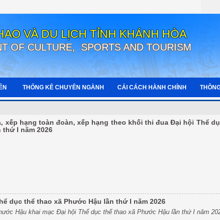
HAO VÀ DU LỊCH TỈNH KHÁNH HÒA
T OF CULTURE, SPORTS AND TOURISM
IỂN
THỐNG KÊ CHUYÊN NGÀNH
CẢI CÁCH HÀNH CHÍNH
THÔNG
 xếp hạng toàn đoàn, xếp hạng theo khối thi đua Đại hội Thể dụ
 thứ I năm 2026
hể dục thể thao xã Phước Hậu lần thứ I năm 2026
ước Hậu khai mạc Đại hội Thể dục thể thao xã Phước Hậu lần thứ I năm 20