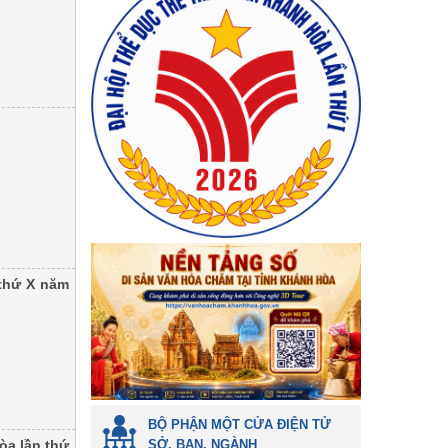
 thứ X năm
BỘ PHẬN MỘT CỬA ĐIỆN TỬ
òa lần thứ
SỞ, BAN, NGÀNH