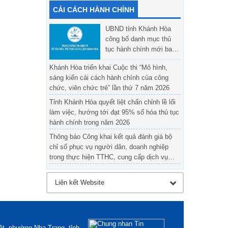
CẢI CÁCH HÀNH CHÍNH
UBND tỉnh Khánh Hòa
công bố danh mục thủ
tục hành chính mới ban
hành, được sửa đổi, bổ
Khánh Hòa triển khai Cuộc thi “Mô hình,
sung và bị bãi bỏ trong
sáng kiến cải cách hành chính của công
một số lĩnh thuộc thẩm
chức, viên chức trẻ” lần thứ 7 năm 2026
quyền giải quyết của
UBND tỉnh, Sở Văn hóa,
Tỉnh Khánh Hòa quyết liệt chấn chỉnh lề lối
Thể thao và Du lịch và
làm việc, hướng tới đạt 95% số hóa thủ tục
UBND cấp xã
hành chính trong năm 2026
Thông báo Công khai kết quả đánh giá bộ
chỉ số phục vụ người dân, doanh nghiệp
trong thực hiện TTHC, cung cấp dịch vụ
công tháng 5 năm 2026
ật, phường Nha Trang, tỉnh