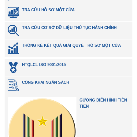
TRA CỨU HỒ SƠ MỘT CỬA
TRA CỨU CƠ SỞ DỮ LIỆU THỦ TỤC HÀNH CHÍNH
THỐNG KÊ KẾT QUẢ GIẢI QUYẾT HỒ SƠ MỘT CỬA
HTQLCL ISO 9001:2015
CÔNG KHAI NGÂN SÁCH
GƯƠNG ĐIỂN HÌNH TIÊN
TIẾN