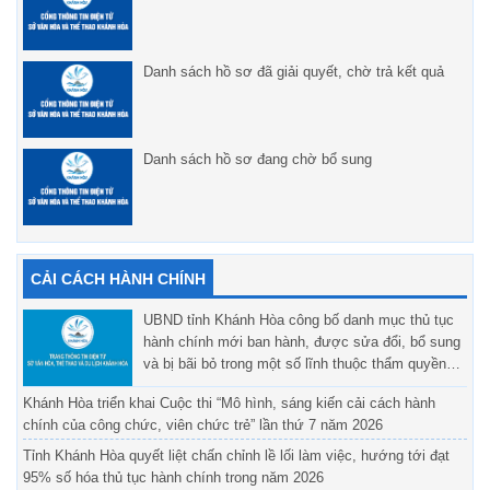
Danh sách hồ sơ đã giải quyết, chờ trả kết quả
Danh sách hồ sơ đang chờ bổ sung
CẢI CÁCH HÀNH CHÍNH
UBND tỉnh Khánh Hòa công bố danh mục thủ tục
hành chính mới ban hành, được sửa đổi, bổ sung
và bị bãi bỏ trong một số lĩnh thuộc thẩm quyền
giải quyết của UBND tỉnh, Sở Văn hóa, Thể thao
Khánh Hòa triển khai Cuộc thi “Mô hình, sáng kiến cải cách hành
và Du lịch và UBND cấp xã
chính của công chức, viên chức trẻ” lần thứ 7 năm 2026
Tỉnh Khánh Hòa quyết liệt chấn chỉnh lề lối làm việc, hướng tới đạt
95% số hóa thủ tục hành chính trong năm 2026