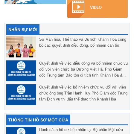
NHÂN SỰ MỚI
Sở Văn hóa, Thể thao và Du lịch Khánh Hòa công
bố các quyết định điều động, bổ nhiệm cán bộ
Quyết định về việc điều động và bổ nhiệm chức vụ
đối với viên chức bà Dương Việt Hà, Phó Giám
đốc Trung tâm Bảo tồn di tích tỉnh Khánh Hòa đến
nhận công tác và giữ chức vụ Phó Trưởng đoàn
Đoàn ca múa nhạc Hải Đăng tỉnh Khánh Hòa.
Quyết định về việc bổ nhiệm chức vụ đối với viên
chức ông ông Trần Hạnh Huy Phó Giám đốc Trung
tâm Dịch vụ thi đấu thể thao tỉnh Khánh Hòa
THÔNG TIN HỒ SƠ MỘT CỬA
Danh sách hồ sơ tiếp nhận tại Bộ phận Một cửa